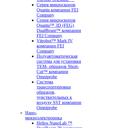
Серия микроскопов
Quanta компании FEI
Company
Серия микроскопов
Quanta™ 3D (FEG)
DualBeam™ компании
FEI Company
Vitrobot™ Mark IV
компании FEI
Company
Полуавтоматическая
система для установки
TEM- образцов Short-
Cut™ компании
Omniprobe
Система
транспортировки
образцов,
чувствительных к
воздуху SST компании
Omniprobe
Нано-
микроэлектроника
Helios NanoLab ™