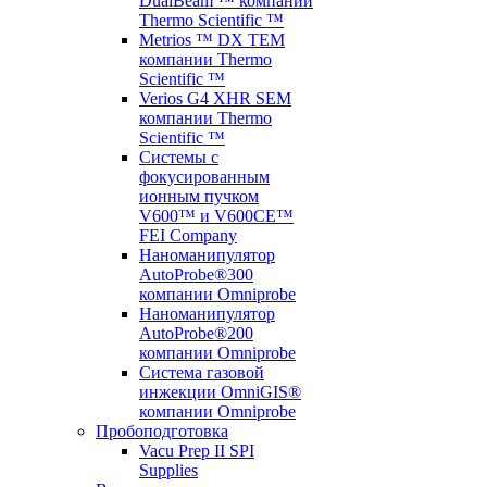
DualBeam ™ компании
Thermo Scientific ™
Metrios ™ DX TEM
компании Thermo
Scientific ™
Verios G4 XHR SEM
компании Thermo
Scientific ™
Системы с
фокусированным
ионным пучком
V600™ и V600CE™
FEI Company
Наноманипулятор
AutoProbe®300
компании Omniprobe
Наноманипулятор
AutoProbe®200
компании Omniprobe
Система газовой
инжекции OmniGIS®
компании Omniprobe
Пробоподготовка
Vacu Prep II SPI
Supplies