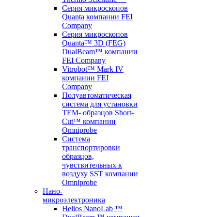
Серия микроскопов
Quanta компании FEI
Company
Серия микроскопов
Quanta™ 3D (FEG)
DualBeam™ компании
FEI Company
Vitrobot™ Mark IV
компании FEI
Company
Полуавтоматическая
система для установки
TEM- образцов Short-
Cut™ компании
Omniprobe
Система
транспортировки
образцов,
чувствительных к
воздуху SST компании
Omniprobe
Нано-
микроэлектроника
Helios NanoLab ™