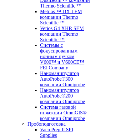
DualBeam ™ компании
Thermo Scientific ™
Metrios ™ DX TEM
компании Thermo
Scientific ™
Verios G4 XHR SEM
компании Thermo
Scientific ™
Системы с
фокусированным
ионным пучком
V600™ и V600CE™
FEI Company
Наноманипулятор
AutoProbe®300
компании Omniprobe
Наноманипулятор
AutoProbe®200
компании Omniprobe
Система газовой
инжекции OmniGIS®
компании Omniprobe
Пробоподготовка
Vacu Prep II SPI
Supplies