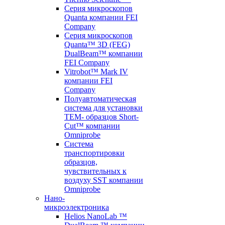
Серия микроскопов
Quanta компании FEI
Company
Серия микроскопов
Quanta™ 3D (FEG)
DualBeam™ компании
FEI Company
Vitrobot™ Mark IV
компании FEI
Company
Полуавтоматическая
система для установки
TEM- образцов Short-
Cut™ компании
Omniprobe
Система
транспортировки
образцов,
чувствительных к
воздуху SST компании
Omniprobe
Нано-
микроэлектроника
Helios NanoLab ™