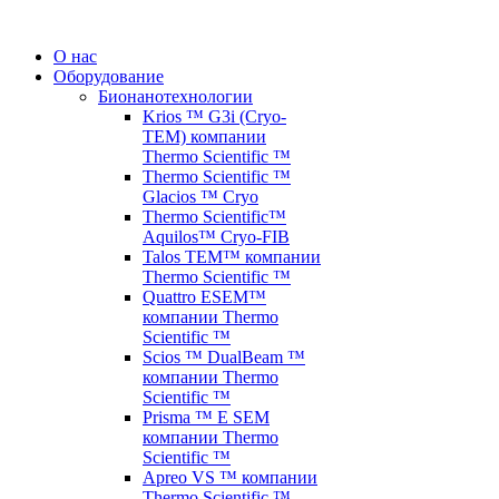
О нас
Оборудование
Бионанотехнологии
Krios ™ G3i (Cryo-
TEM) компании
Thermo Scientific ™
Thermo Scientific ™
Glacios ™ Cryo
Thermo Scientific™
Aquilos™ Cryo-FIB
Talos TEM™ компании
Thermo Scientific ™
Quattro ESEM™
компании Thermo
Scientific ™
Scios ™ DualBeam ™
компании Thermo
Scientific ™
Prisma ™ E SEM
компании Thermo
Scientific ™
Apreo VS ™ компании
Thermo Scientific ™