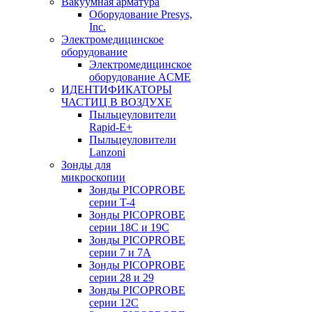
Вакуумная арматура
Оборудование Presys,
Inc.
Электромедицинское
оборудование
Электромедицинское
оборудование ACME
ИДЕНТИФИКАТОРЫ
ЧАСТИЦ В ВОЗДУХЕ
Пыльцеуловители
Rapid-E+
Пыльцеуловители
Lanzoni
Зонды для
микроскопии
Зонды PICOPROBE
серии T-4
Зонды PICOPROBE
серии 18C и 19C
Зонды PICOPROBE
серии 7 и 7A
Зонды PICOPROBE
серии 28 и 29
Зонды PICOPROBE
серии 12C