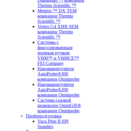
DualBeam ™ компании
Thermo Scientific ™
Metrios ™ DX TEM
компании Thermo
Scientific ™
Verios G4 XHR SEM
компании Thermo
Scientific ™
Системы с
фокусированным
ионным пучком
V600™ и V600CE™
FEI Company
Наноманипулятор
AutoProbe®300
компании Omniprobe
Наноманипулятор
AutoProbe®200
компании Omniprobe
Система газовой
инжекции OmniGIS®
компании Omniprobe
Пробоподготовка
Vacu Prep II SPI
Supplies