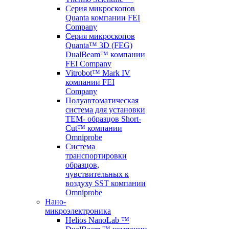
Серия микроскопов
Quanta компании FEI
Company
Серия микроскопов
Quanta™ 3D (FEG)
DualBeam™ компании
FEI Company
Vitrobot™ Mark IV
компании FEI
Company
Полуавтоматическая
система для установки
TEM- образцов Short-
Cut™ компании
Omniprobe
Система
транспортировки
образцов,
чувствительных к
воздуху SST компании
Omniprobe
Нано-
микроэлектроника
Helios NanoLab ™