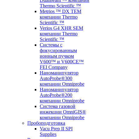
DualBeam ™ компании
Thermo Scientific ™
Metrios ™ DX TEM
компании Thermo
Scientific ™
Verios G4 XHR SEM
компании Thermo
Scientific ™
Системы с
фокусированным
ионным пучком
V600™ и V600CE™
FEI Company
Наноманипулятор
AutoProbe®300
компании Omniprobe
Наноманипулятор
AutoProbe®200
компании Omniprobe
Система газовой
инжекции OmniGIS®
компании Omniprobe
Пробоподготовка
Vacu Prep II SPI
Supplies