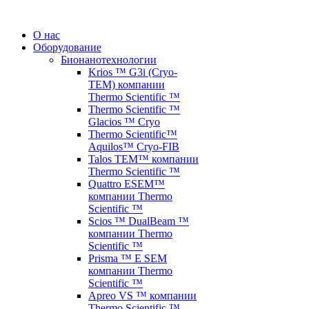
О нас
Оборудование
Бионанотехнологии
Krios ™ G3i (Cryo-
TEM) компании
Thermo Scientific ™
Thermo Scientific ™
Glacios ™ Cryo
Thermo Scientific™
Aquilos™ Cryo-FIB
Talos TEM™ компании
Thermo Scientific ™
Quattro ESEM™
компании Thermo
Scientific ™
Scios ™ DualBeam ™
компании Thermo
Scientific ™
Prisma ™ E SEM
компании Thermo
Scientific ™
Apreo VS ™ компании
Thermo Scientific ™