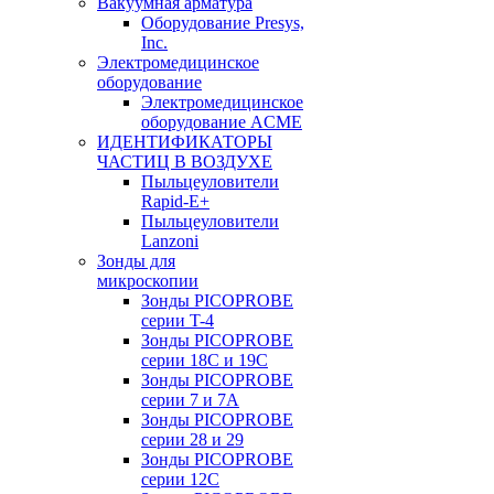
Вакуумная арматура
Оборудование Presys,
Inc.
Электромедицинское
оборудование
Электромедицинское
оборудование ACME
ИДЕНТИФИКАТОРЫ
ЧАСТИЦ В ВОЗДУХЕ
Пыльцеуловители
Rapid-E+
Пыльцеуловители
Lanzoni
Зонды для
микроскопии
Зонды PICOPROBE
серии T-4
Зонды PICOPROBE
серии 18C и 19C
Зонды PICOPROBE
серии 7 и 7A
Зонды PICOPROBE
серии 28 и 29
Зонды PICOPROBE
серии 12C